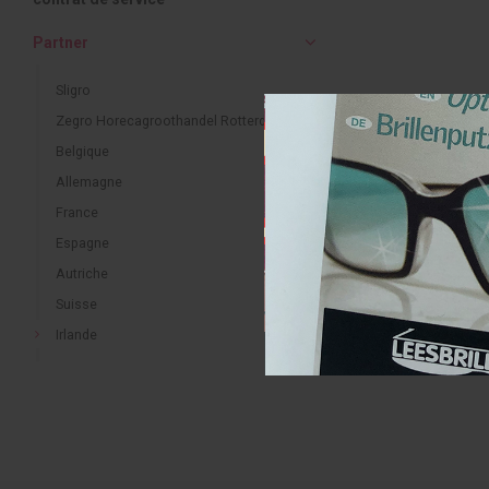
Partner
Sligro
Zegro Horecagroothandel Rotterdam
Belgique
Allemagne
France
Espagne
Autriche
Suisse
Irlande