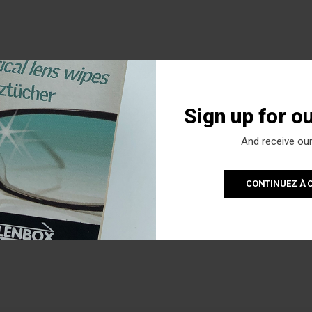
Sign up for o
And receive our
CONTINUEZ À