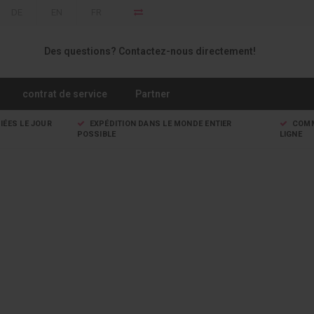
DE
EN
FR
Des questions? Contactez-nous directement!
contrat de service
Partner
IÉES LE JOUR
EXPÉDITION DANS LE MONDE ENTIER
COMM
POSSIBLE
LIGNE