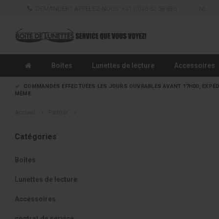
DEMANDER? APPELEZ-NOUS: +31 (0)36 52 58 836
NL
Boîtes
Lunettes de lecture
Accessoires
COMMANDES EFFECTUÉES LES JOURS OUVRABLES AVANT 17H00, EXPÉD
MÊME
Accueil
Partner
Catégories
Boîtes
Lunettes de lecture
Accessoires
contrat de service