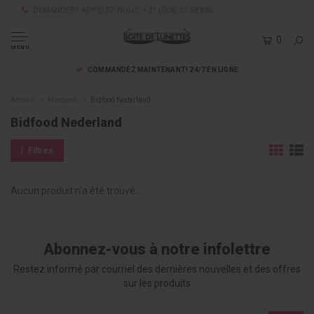
DEMANDER? APPELEZ-NOUS: +31 (0)36 52 58 836
0
MENU
COMMANDEZ MAINTENANT! 24/7 EN LIGNE
Accueil
Marques
Bidfood Nederland
Bidfood Nederland
Filtres
Aucun produit n'a été trouvé...
Abonnez-vous à notre infolettre
Restez informé par courriel des dernières nouvelles et des offres
sur les produits