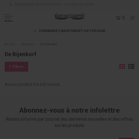
DEMANDER? APPELEZ-NOUS: +31 (0)36 52 58 836
0
MENU
COMMANDEZ MAINTENANT! 24/7 EN LIGNE
Accueil
Marques
De Bijenkorf
De Bijenkorf
Filtres
Aucun produit n'a été trouvé...
Abonnez-vous à notre infolettre
Restez informé par courriel des dernières nouvelles et des offres
sur les produits