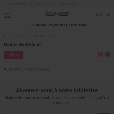
DEMANDER? APPELEZ-NOUS: +31 (0)36 52 58 836
0
MENU
COMMANDEZ MAINTENANT! 24/7 EN LIGNE
Accueil
Marques
Hanos Nederland
Hanos Nederland
Filtres
Aucun produit n'a été trouvé...
Abonnez-vous à notre infolettre
Restez informé par courriel des dernières nouvelles et des offres
sur les produits