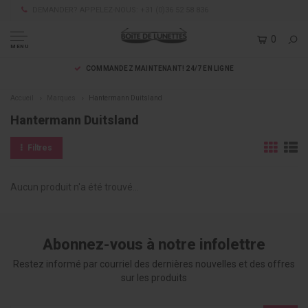
DEMANDER? APPELEZ-NOUS: +31 (0)36 52 58 836
0
MENU
COMMANDEZ MAINTENANT! 24/7 EN LIGNE
Accueil
Marques
Hantermann Duitsland
Hantermann Duitsland
Filtres
Aucun produit n'a été trouvé...
Abonnez-vous à notre infolettre
Restez informé par courriel des dernières nouvelles et des offres
sur les produits