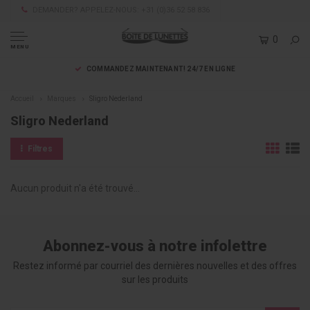
DEMANDER? APPELEZ-NOUS: +31 (0)36 52 58 836
0
MENU
COMMANDEZ MAINTENANT! 24/7 EN LIGNE
Accueil
Marques
Sligro Nederland
Sligro Nederland
Filtres
Aucun produit n'a été trouvé...
Abonnez-vous à notre infolettre
Restez informé par courriel des dernières nouvelles et des offres
sur les produits