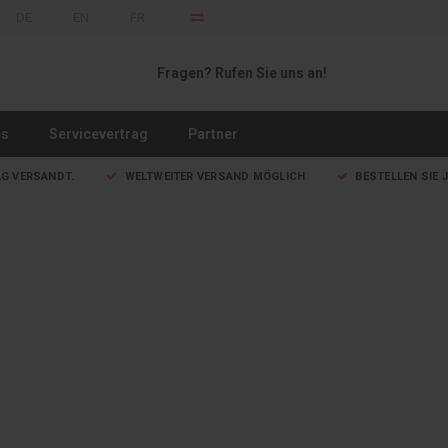
DE
EN
FR
Fragen? Rufen Sie uns an!
es
Servicevertrag
Partner
AG VERSANDT.
WELTWEITER VERSAND MÖGLICH
BESTELLEN SIE J