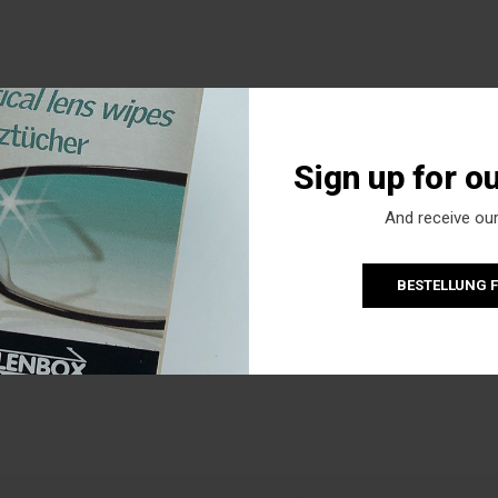
Sign up for o
And receive our
BESTELLUNG 