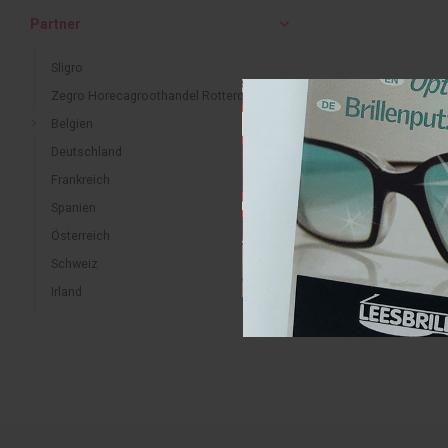
Partner
Sligro
Zegro Horecagroothandel Rotterdam
Belgien
Deutschland
Frankreich
Spanien
Österreich
Schweiz
Irland