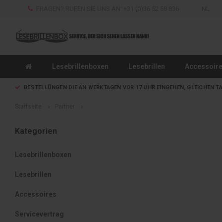
FRAGEN? RUFEN SIE UNS AN: +31 (0)36 52 58 836
NL
Lesebrillenboxen
Lesebrillen
Accessoir
BESTELLÜNGEN DIE AN WERKTAGEN VOR 17 UHR EINGEHEN, GLEICHEN T
Startseite
Partner
Kategorien
Lesebrillenboxen
Lesebrillen
Accessoires
Servicevertrag