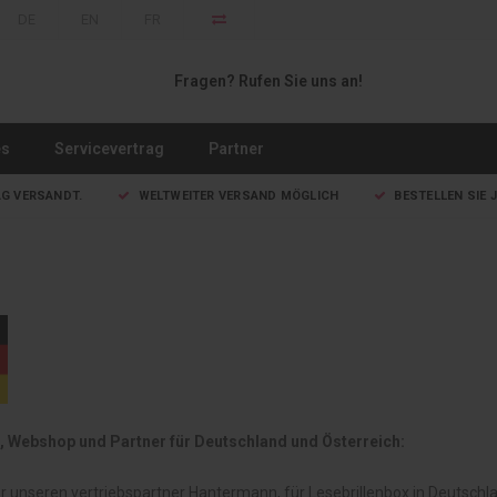
DE
EN
FR
Fragen? Rufen Sie uns an!
es
Servicevertrag
Partner
AG VERSANDT.
WELTWEITER VERSAND MÖGLICH
BESTELLEN SIE J
, Webshop und Partner für Deutschland und Österreich:
r unseren vertriebspartner Hantermann, für Lesebrillenbox in Deutschl