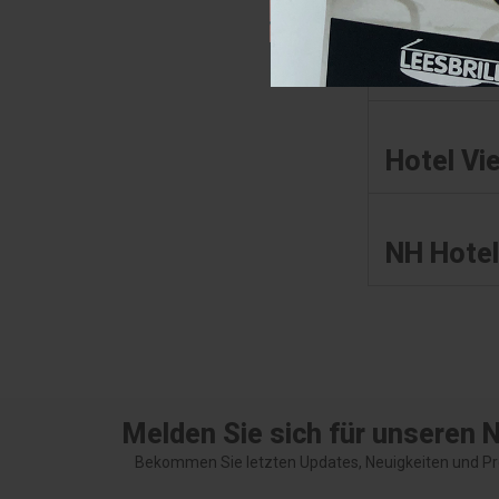
Partner
Hotel V
NH Hotel
Melden Sie sich für unseren 
Bekommen Sie letzten Updates, Neuigkeiten und Pr