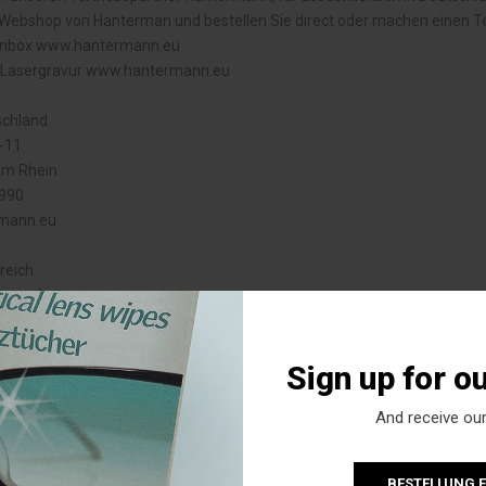
Webshop von Hanterman und bestellen Sie direct oder machen einen T
lenbox
www.hantermann.eu
s Lasergravur
www.hantermann.eu
chland
 9-11
am Rhein
 6990
mann.eu
reich
lagenfurt
A-9020
örthersee
Sign up for o
13218
ann.eu
And receive our
BESTELLUNG 