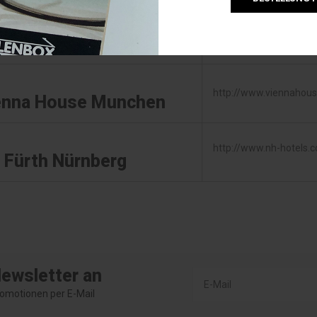
Website
http://www.viennahou
ienna House Munchen
http://www.nh-hotels.
 Fürth Nürnberg
Newsletter an
omotionen per E-Mail