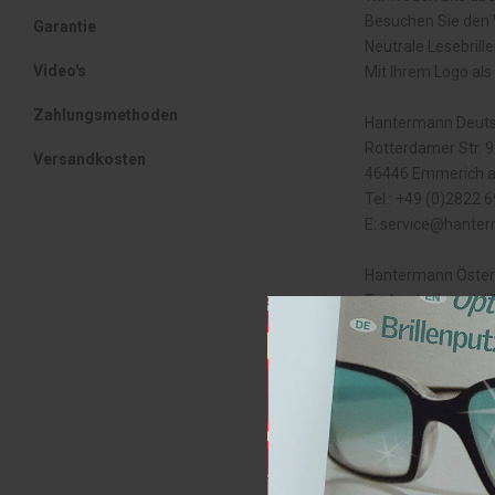
Besuchen Sie den 
Garantie
Neutrale Lesebril
Video's
Mit Ihrem Logo al
Zahlungsmethoden
Hantermann Deuts
Rotterdamer Str.
Versandkosten
46446 Emmerich 
Tel.: +49 (0)2822
E:
service@hanter
Hantermann Öster
Technologiepark K
Primoschgasse 3 
Klagenfurth am W
Tel.: +43 (0)463 9
E:
office@hanterm