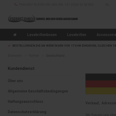
FRAGEN? RUFEN SIE UNS AN: +31 (0)36 52 58 836
NL
Lesebrillenboxen
Lesebrillen
Accessoir
BESTELLÜNGEN DIE AN WERKTAGEN VOR 17 UHR EINGEHEN, GLEICHEN T
Startseite
Partner
Deutschland
Kundendienst
Über uns
Allgemeine Geschäftsbedingungen
Haftungsausschluss
Verkauf, Adresse
Datenschutzerklärung
Wir freuen uns übe