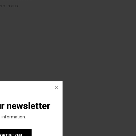
ermin aus:
ur newsletter
 information.
FORTSETZEN