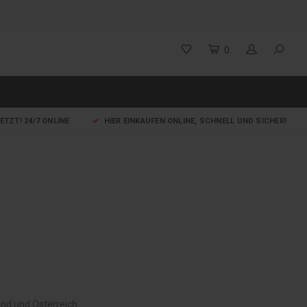
0
ETZT! 24/7 ONLINE
HIER EINKAUFEN ONLINE, SCHNELL UND SICHER!
and und Österreich.