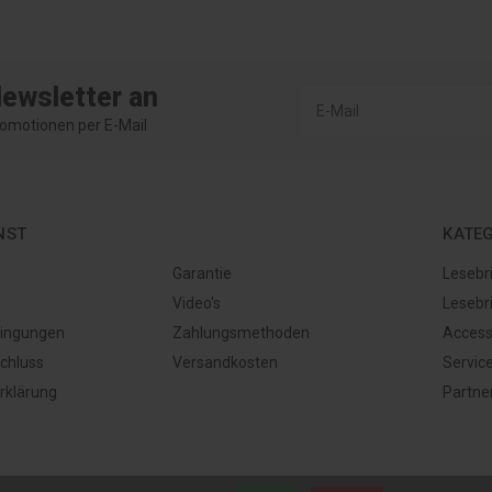
Newsletter an
omotionen per E-Mail
NST
KATE
Garantie
Lesebr
Video's
Lesebri
ingungen
Zahlungsmethoden
Access
chluss
Versandkosten
Servic
rklärung
Partne