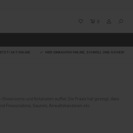
0
ETZT! 24/7 ONLINE
HIER EINKAUFEN ONLINE, SCHNELL UND SICHER!
to-Showrooms und Notariaten auffiel. Die Praxis hat gezeigt, dass
sind Friseursalons, Saunen, Anwaltskanzleien etc.