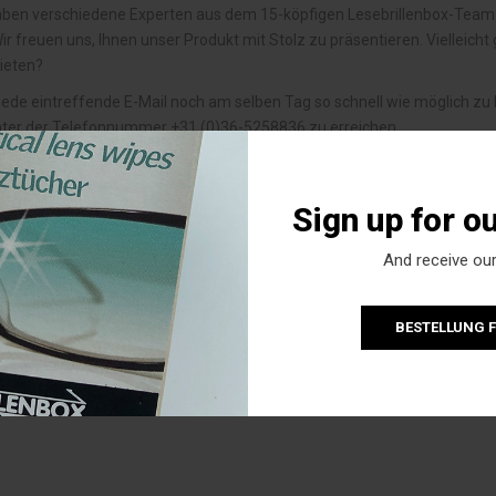
aben verschiedene Experten aus dem 15-köpfigen Lesebrillenbox-Team 
ir freuen uns, Ihnen unser Produkt mit Stolz zu präsentieren. Vielleich
ieten?
ede eintreffende E-Mail noch am selben Tag so schnell wie möglich zu
ter der Telefonnummer +31 (0)36-5258836 zu erreichen.
r Lesebrillenbox lassen wir Sie keineswegs im Stich. Haben Sie Fragen
enden. Auch bei anderen Wünschen oder neuen Ideen stehen wir Ihnen je
Sign up for o
aran, vor 12.00 Uhr bestellte Produkte noch am selben Tag zu verschicke
 Wochenenden und besondere Zwischenfälle.
And receive our
lenbox.nl
bieten wir Ihnen das luxuriöse Serviceprodukt Lesebrillenbox a
er Lesebrillenbox
BESTELLUNG 
über die Entstehung der Lesebrillenbox erfahren oder uns sprechen? Da
d das Design der Box sind eingetragene Rechte.