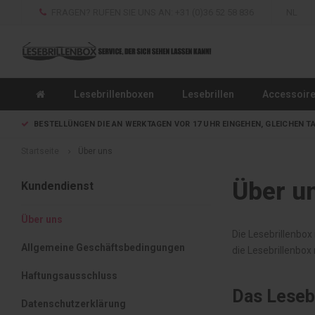
FRAGEN? RUFEN SIE UNS AN: +31 (0)36 52 58 836
NL
Lesebrillenboxen
Lesebrillen
Accessoir
BESTELLÜNGEN DIE AN WERKTAGEN VOR 17 UHR EINGEHEN, GLEICHEN T
Startseite
Über uns
Über u
Kundendienst
Über uns
Die Lesebrillenbox
Allgemeine Geschäftsbedingungen
die Lesebrillenbox
Haftungsausschluss
Das Leseb
Datenschutzerklärung