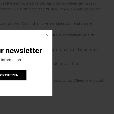
das Konzept ausgearbeitet. Das Ergebnis sehen Sie nun auf
t gehören Sie auch schon bald zu den Firmen, die den Service der
 beantworten. Natürlich sind wir werktags während unserer
 oder benötigen Sie Tipps bzw. Hilfe? Dann können Sie sich
derzeit zur Seite.
ur newsletter
n, sodass Sie die Lieferung bereits am nächsten Tag erhalten.
 information.
n: hochwertige Qualität zu einem attraktiven Preis!
FORTSETZEN
nn wenden Sie sich per E-Mail an uns:
contact@leesbrillenbox.nl