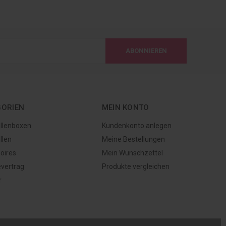
ABONNIEREN
GORIEN
MEIN KONTO
illenboxen
Kundenkonto anlegen
llen
Meine Bestellungen
oires
Mein Wunschzettel
evertrag
Produkte vergleichen
r