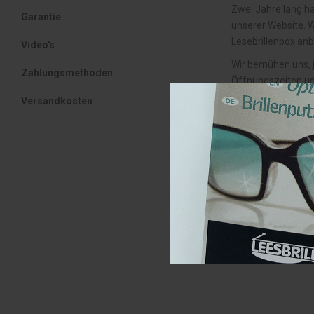
Zwei Jahre lang h
Garantie
unserer Website. W
Lesebrillenbox anb
Video's
Wir bemühen uns, j
Zahlungsmethoden
Öffnungszeiten un
Nach dem Erwerb de
Versandkosten
jederzeit an uns w
Wir setzen alles d
Ausgenommen sind
Unter
www.leesbril
2012: Entstehung d
Möchten Sie mehr 
Leesbrillenbox™ un