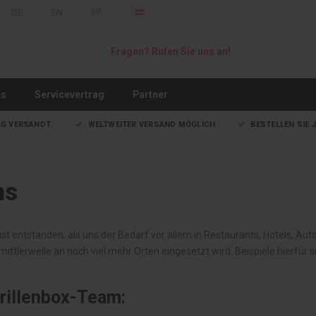
DE
EN
FR
Fragen? Rufen Sie uns an!
es
Servicevertrag
Partner
AG VERSANDT.
WELTWEITER VERSAND MÖGLICH
BESTELLEN SIE J
ns
 ist entstanden, als uns der Bedarf vor allem in Restaurants, Hotels, Au
 mittlerweile an noch viel mehr Orten eingesetzt wird. Beispiele hierfür 
rillenbox-Team: