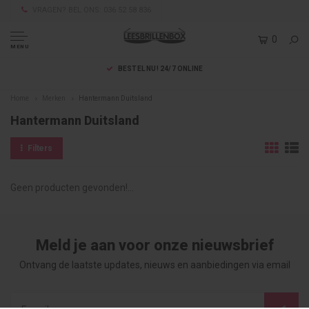
VRAGEN? BEL ONS: 036 52 58 836
0
MENU
BESTEL NU! 24/7 ONLINE
Home
Merken
Hantermann Duitsland
Hantermann Duitsland
Filters
Geen producten gevonden!...
Meld je aan voor onze nieuwsbrief
Ontvang de laatste updates, nieuws en aanbiedingen via email