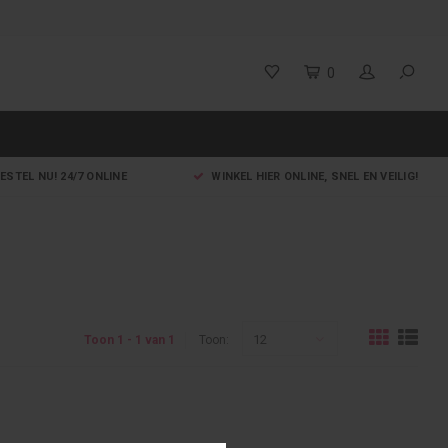
0
ESTEL NU! 24/7 ONLINE
WINKEL HIER ONLINE, SNEL EN VEILIG!
12
Toon 1 - 1 van 1
Toon: