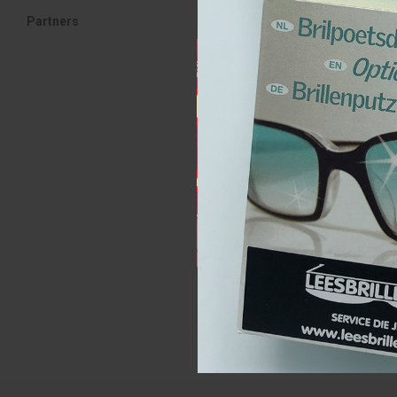
Partners
Leesbrillenbox bru
Leesbrillenbox br
€69,00
(€83,49 Incl. btw)
Meest bekeken