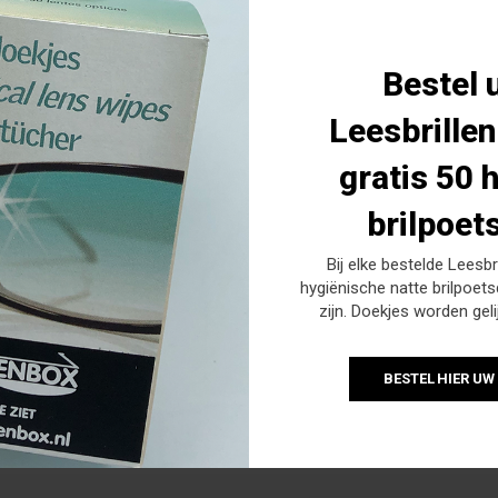
Bestel 
Leesbrille
gratis 50 
brilpoet
in
uin, hoogglans!
Bij elke bestelde Leesbri
hygiënische natte brilpoets
zijn. Doekjes worden gel
BESTEL HIER UW