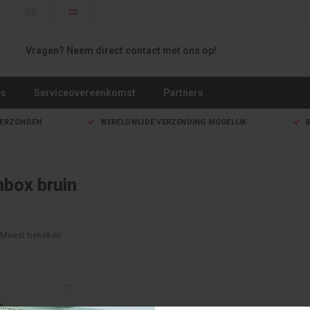
FR
Vragen? Neem direct contact met ons op!
es
Serviceovereenkomst
Partners
VERZONDEN
WERELDWIJDE VERZENDING MOGELIJK
B
nbox bruin
Meest bekeken