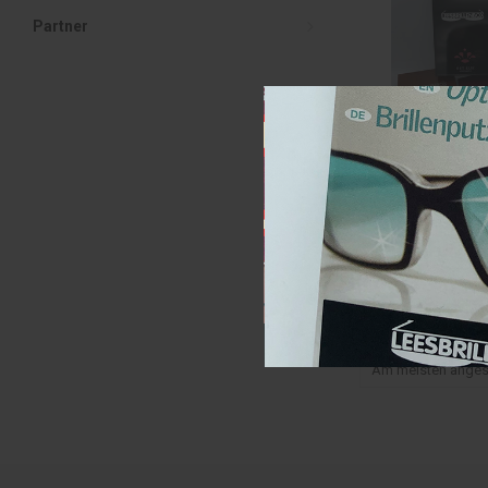
Partner
Leesbrillenbox me
Lesebrillenbox mi
€69,00
(€83,49 Inkl. MwSt.)
Am meisten ange