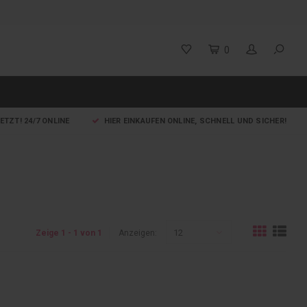
0
ETZT! 24/7 ONLINE
HIER EINKAUFEN ONLINE, SCHNELL UND SICHER!
12
Zeige 1 - 1 von 1
Anzeigen: