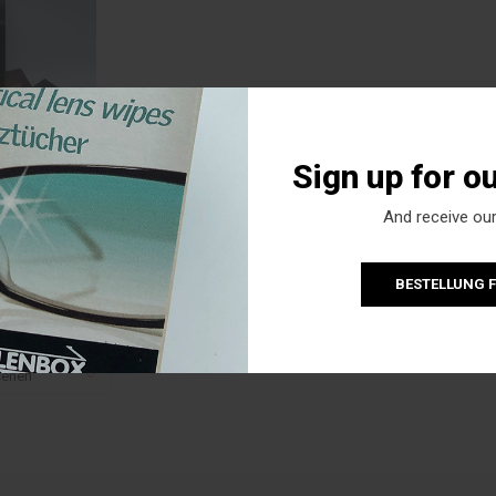
Sign up for o
And receive our
t logo
t ihre Logo!
BESTELLUNG 
sehen