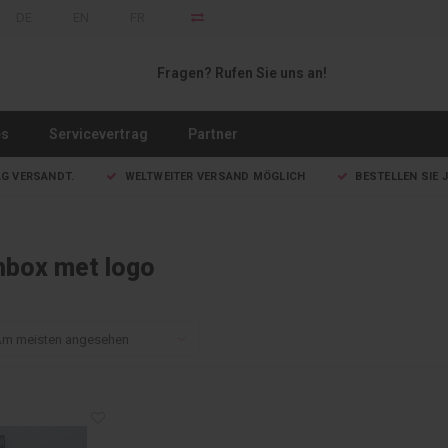
DE
EN
FR
Fragen? Rufen Sie uns an!
es
Servicevertrag
Partner
AG VERSANDT.
WELTWEITER VERSAND MÖGLICH
BESTELLEN SIE J
enbox met logo
m meisten angesehen