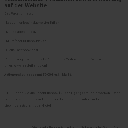
auf der Website.
Das Paket umfasst:
· Lesebrillenbox inklusive vier Brillen
· Dreieckiges Display
· Mikrofaser-Brillenputztuch
· Gratis Facebook post
· 1 Jahr lang Erwähnung als Partner plus Verlinkung Ihrer Website
unter:
www.leesbrillenbox.nl
Aktionspaket insgesamt 59,00 € exkl. MwSt.
TIPP: Haben Sie die Lesebrillenbox für den Eigengebrauch erworben? Dann
ist die Lesebrillenbox vielleicht eine tolle Geschenkidee für Ihr
Lieblingsrestaurant oder -hotel.
Die Lesebrillenbox ist lackiert in Schwarz oder Braun. Die