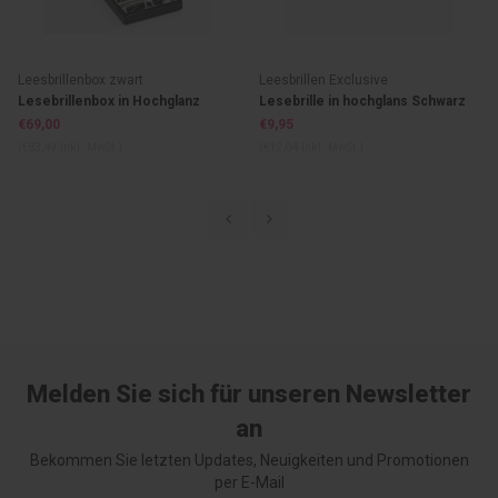
Leesbrillenbox zwart
Leesbrillen Exclusive
Lesebrillenbox in Hochglanz
Lesebrille in hochglans Schwarz
schwarz
€69,00
€9,95
(€83,49 Inkl. MwSt.)
(€12,04 Inkl. MwSt.)
Melden Sie sich für unseren Newsletter
an
Bekommen Sie letzten Updates, Neuigkeiten und Promotionen
per E-Mail